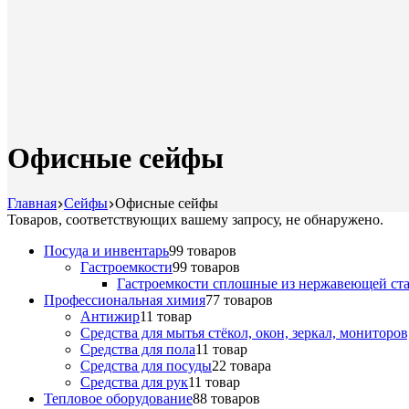
Офисные сейфы
Главная
Сейфы
Офисные сейфы
Товаров, соответствующих вашему запросу, не обнаружено.
Посуда и инвентарь
9
9 товаров
Гастроемкости
9
9 товаров
Гастроемкости сплошные из нержавеющей ст
Профессиональная химия
7
7 товаров
Антижир
1
1 товар
Средства для мытья стёкол, окон, зеркал, мониторо
Средства для пола
1
1 товар
Средства для посуды
2
2 товара
Средства для рук
1
1 товар
Тепловое оборудование
8
8 товаров