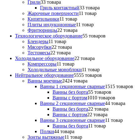
Грили
3
3 товара
Гриль контактный
3
3 товара
Жарочные поверхности
1
1 товар
Кипятильники
1
1 товар
Плиты индукционные
1
1 товар
Фритюрницы
2
2 товара
Технологическое оборудование
5
5 товаров
Блендеры
1
1 товар
Мясорубки
2
2 товара
Тестомесы
2
2 товара
Холодильное оборудование
2
2 товара
Компрессоры
1
1 товар
Холодильные моноблоки
1
1 товар
Нейтральное оборудование
55
55 товаров
Ванны моечные
24
24 товара
Ванны 1 секционные сварные
15
15 товаров
Ванны без борта
5
5 товаров
Ванны с бортом
10
10 товаров
Ванны 2 секционные сварные
4
4 товара
Ванны без борта
2
2 товара
Ванны с бортом
2
2 товара
Ванны 3 секционные сварные
1
1 товар
Ванны без борта
1
1 товар
Полки
4
4 товара
Зонты вытяжные
1
1 товар