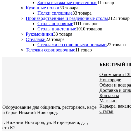
Зонты вытяжные пристенные
1
1 товар
Кухонные полки
3
3 товара
Полки сплошные
3
3 товара
Производственные и разделочные столы
21
21 товар
Столы островные
11
11 товаров
Столы пристенные
10
10 товаров
Рукомойники
3
3 товара
Стеллажи
2
2 товара
Стеллажи со сплошными полками
2
2 товара
Тележки сервировочные
1
1 товар
БЫСТРЫЙ П
О компании Г
Новгороде
Обмен и возвра
Доставка и опл
Контакты
Магазин
Карьера, ваканс
Оборудование для общепита, ресторанов, кафе
Статьи
и баров Нижний Новгород.
г. Нижний Новгород, ул. Вторчермета, д.1,
стр.К2