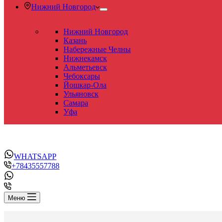
Нижний Новгород
Нижний Новгород
Казань
Набережные Челны
Нижнекамск
Альметьевск
Чебоксары
Йошкар-Ола
Ульяновск
Самара
Уфа
WHATSAPP
+78435557788
Меню