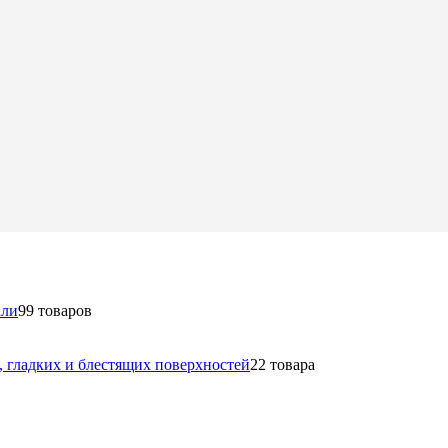
али
9
9 товаров
в, гладких и блестящих поверхностей
2
2 товара